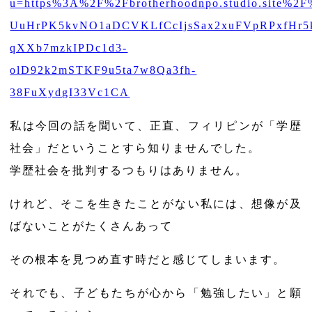
u=https%3A%2F%2Fbrotherhoodnpo.studio.site
UuHrPK5kvNO1aDCVKLfCcIjsSax2xuFVpRPxfHr
qXXb7mzkIPDc1d3-
olD92k2mSTKF9u5ta7w8Qa3fh-
38FuXydgI33Vc1CA
私は今回の話を聞いて、正直、フィリピンが「学歴
社会」だということすら知りませんでした。
学歴社会を批判するつもりはありません。
けれど、そこを生きたことがない私には、想像が及
ばないことがたくさんあって
その根本を見つめ直す時だと感じてしまいます。
それでも、子どもたちが心から「勉強したい」と願